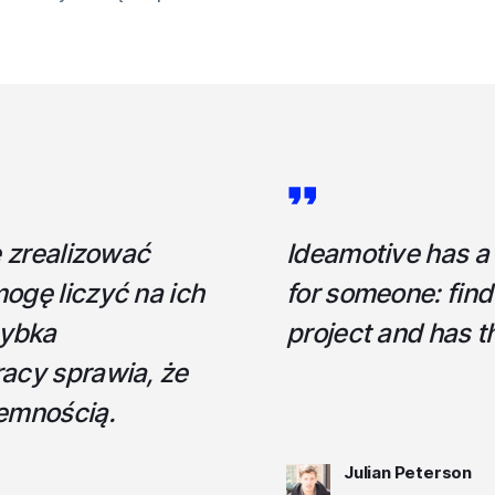
ę zrealizować
Ideamotive has a h
ogę liczyć na ich
for someone: fin
zybka
project and has 
racy sprawia, że
jemnością.
Julian Peterson