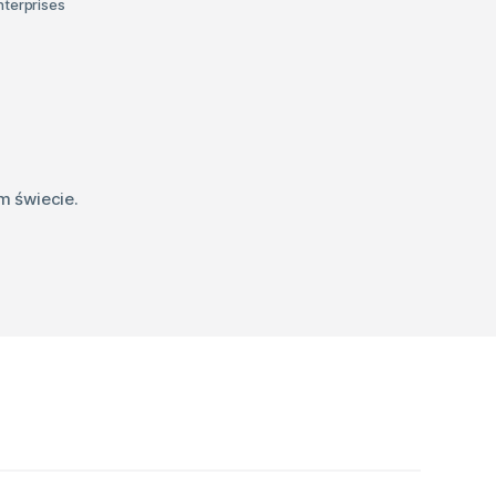
nterprises
m świecie.