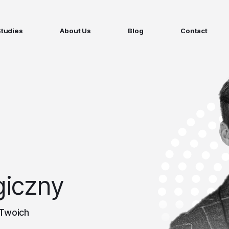
Studies
About Us
Blog
Contact
ged services
by company size
MS Website
Startups
ticated Marketing with Hubspot
Build a team on your terms
artners
Scale-ups
Extend your team in 48h
Enterprises
Build constant stream of top talent
giczny
 Twoich